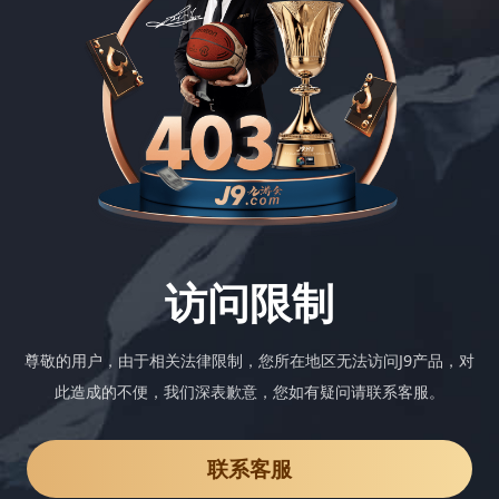
访问限制
尊敬的用户，由于相关法律限制，您所在地区无法访问J9产品，对
此造成的不便，我们深表歉意，您如有疑问请联系客服。
联系客服