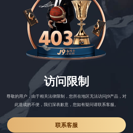
访问限制
尊敬的用户，由于相关法律限制，您所在地区无法访问J9产品，对
此造成的不便，我们深表歉意，您如有疑问请联系客服。
联系客服