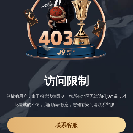
访问限制
尊敬的用户，由于相关法律限制，您所在地区无法访问J9产品，对
此造成的不便，我们深表歉意，您如有疑问请联系客服。
联系客服