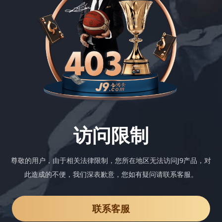
访问限制
尊敬的用户，由于相关法律限制，您所在地区无法访问J9产品，对
此造成的不便，我们深表歉意，您如有疑问请联系客服。
联系客服