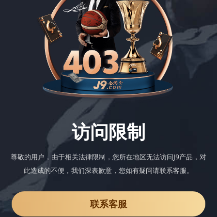
访问限制
尊敬的用户，由于相关法律限制，您所在地区无法访问J9产品，对
此造成的不便，我们深表歉意，您如有疑问请联系客服。
联系客服