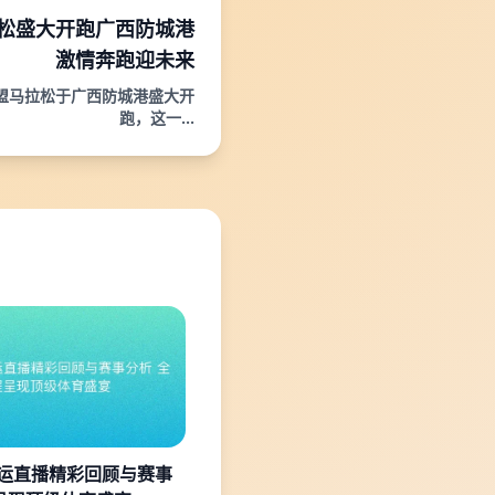
拉松盛大开跑广西防城港
激情奔跑迎未来
东盟马拉松于广西防城港盛大开
跑，这一...
奥运直播精彩回顾与赛事