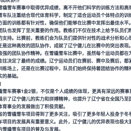
雪橇雪车赛事中取得优异成绩，离不开他们科学的训练方法和高
雪车队注重结合现代体育科学，制定了适合运动员个体特点的训
方面的训练都有针对性，确保他们能够在比赛中发挥出最佳水平
团队也发挥了至关重要的作用。教练们不仅在技术上给予队员们
的支持。比赛前，教练们会为队员们提供针对性的战术分析和心
正是这种高效的团队协作，成就了辽宁健儿在比赛中的突出表现
极强的团队协作精神。在雪橇雪车比赛中，虽然每个运动员都在
往往决定了最终的成绩。辽宁运动员们在赛前、赛中及赛后，都
训练场上，还是在比赛过程中，队员们始终保持着团结协作的精
实的基础。
响
橇雪车赛事1金2银，不仅是个人成绩的体现，更具有深远的赛事
展示了辽宁健儿的实力和拼搏精神，也提升了辽宁省在全国乃至
体育事业的发展做出了积极贡献。
省的雪橇雪车项目得到了更多关注，吸引了更多年轻人投身于冬
车项目的发展具有重要意义。此外，辽宁健儿的优异表现也极大
内雪橇雪车项目的普及与发展。