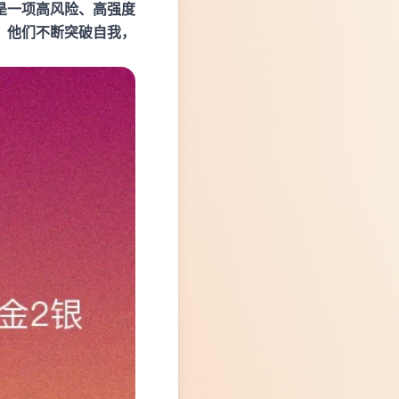
是一项高风险、高强度
，他们不断突破自我，