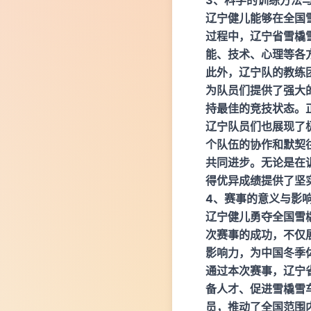
辽宁健儿能够在全国
过程中，辽宁省雪橇
能、技术、心理等各
此外，辽宁队的教练
为队员们提供了强大
持最佳的竞技状态。
辽宁队员们也展现了
个队伍的协作和默契
共同进步。无论是在
得优异成绩提供了坚
4、赛事的意义与影
辽宁健儿勇夺全国雪
次赛事的成功，不仅
影响力，为中国冬季
通过本次赛事，辽宁
备人才、促进雪橇雪
员，推动了全国范围