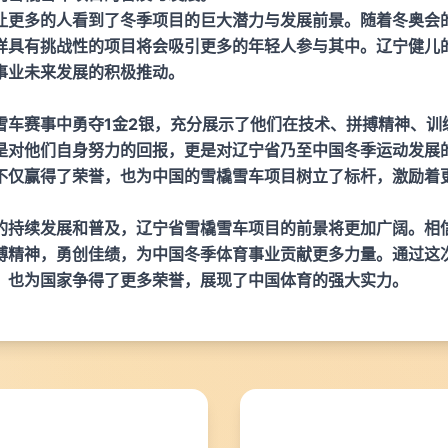
让更多的人看到了冬季项目的巨大潜力与发展前景。随着冬奥会
样具有挑战性的项目将会吸引更多的年轻人参与其中。辽宁健儿
事业未来发展的积极推动。
雪车赛事中勇夺1金2银，充分展示了他们在技术、拼搏精神、训
是对他们自身努力的回报，更是对辽宁省乃至中国冬季运动发展
不仅赢得了荣誉，也为中国的雪橇雪车项目树立了标杆，激励着
的持续发展和普及，辽宁省雪橇雪车项目的前景将更加广阔。相
搏精神，勇创佳绩，为中国冬季体育事业贡献更多力量。通过这
，也为国家争得了更多荣誉，展现了中国体育的强大实力。