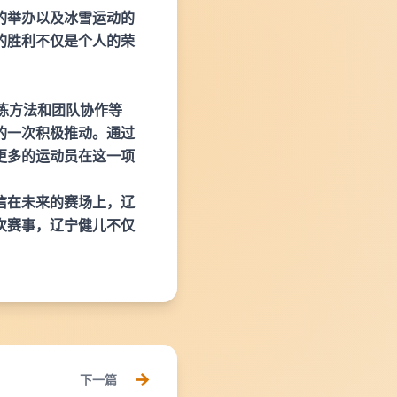
的举办以及冰雪运动的
的胜利不仅是个人的荣
练方法和团队协作等
的一次积极推动。通过
更多的运动员在这一项
信在未来的赛场上，辽
次赛事，辽宁健儿不仅
下一篇