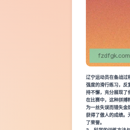
辽宁运动员在备战过
强度的滑行练习，反
持不懈，充分展现了
在比赛中，这种拼搏
为一丝失误而错失金
获得了傲人的成绩。
了荣誉。
3、科学的训练方法