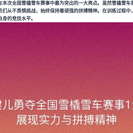
在本次全国雪橇雪车赛事中最为突出的一大亮点。虽然雪橇雪车
员们从不畏惧挑战，始终保持着顽强的拼搏精神。在训练过程中
自身的竞技水平。